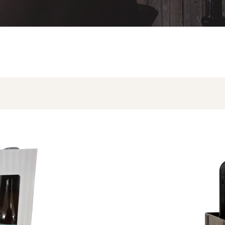
orteerd
uwste