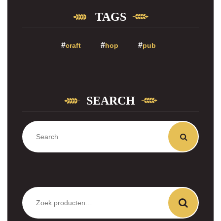
TAGS
craft
hop
pub
SEARCH
Zoeken
naar: